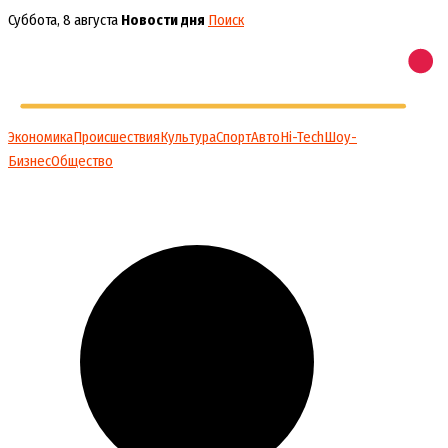
Перейти
Суббота, 8 августа
Новости дня
Поиск
к
содержимому
Экономика
Происшествия
Культура
Спорт
Авто
Hi-Tech
Шоу-
Бизнес
Общество