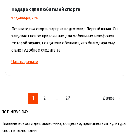
Подарок для любителей спорта
17 декабря, 2013
Почитателям спорта сюрприз подготовил Первый канал. Он
запускает новое приложение для мобильных телефонов
«Второй экран», Создатели обещают, что благодаря ему
станет удобнее следить за
Подарок
Читать дальше
для
любителей
спорта
1
2
…
27
Далее
→
TOP NEWS DAY
Главные новости дня: экономика, общество, происшествия, культура,
спорт и технологии.