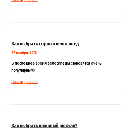
страховки
для
любителей
путешествий
Как выбрать горный велосипед
27 ноября, 2018
В последнее время велосипеды становятся очень
популярными.
Как
Читать дальше
выбрать
горный
велосипед
Как выбрать кожаный рюкзак?