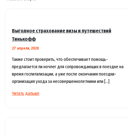
Выгодное страхование визы и путешествий
Тинькофф
27 апреля, 2020
Также стоит проверить, что обеспечивает помощь-
предлагается ли ночлег для сопровождающих в поездке на
время госпитализации, а уже после окончания поездки-
организация ухода за несовершеннолетними или […]
Выгодное
Читать дальше
страхование
визы
и
путешествий
Тинькофф