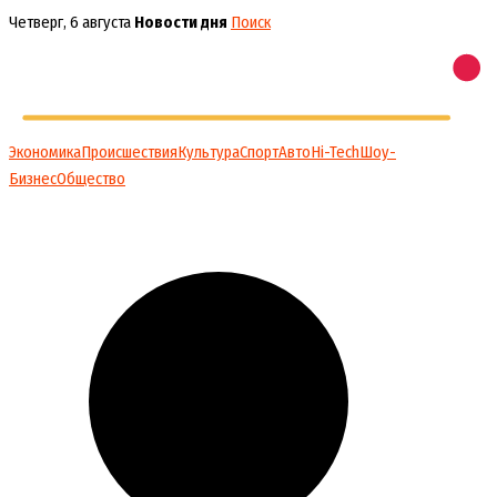
Перейти
Четверг, 6 августа
Новости дня
Поиск
к
содержимому
Экономика
Происшествия
Культура
Спорт
Авто
Hi-Tech
Шоу-
Бизнес
Общество