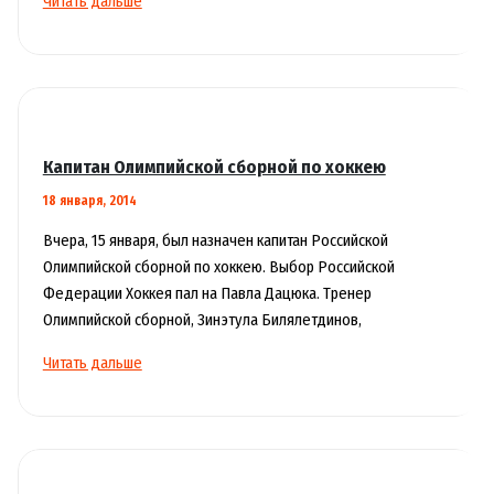
Читать дальше
бывают
насосы?
Капитан Олимпийской сборной по хоккею
18 января, 2014
Вчера, 15 января, был назначен капитан Российской
Олимпийской сборной по хоккею. Выбор Российской
Федерации Хоккея пал на Павла Дацюка. Тренер
Олимпийской сборной, Зинэтула Билялетдинов,
Капитан
Читать дальше
Олимпийской
сборной
по
хоккею