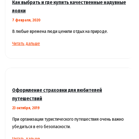
Как выбрать и где купить качественные надувные
лодки
7 февраля, 2020
В любые времена люди ценили отдых на природе.
Как
Читать дальше
выбрать
и
где
купить
качественные
надувные
Оформление страховки для любителей
лодки
путешествий
23 октября, 2019
При организации туристического путешествия очень важно
убедиться в его безопасности.
Оформление
Читать дальше