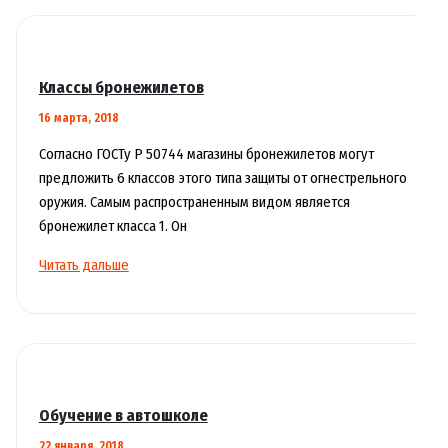
Классы бронежилетов
16 марта, 2018
Согласно ГОСТу Р 50744 магазины бронежилетов могут
предложить 6 классов этого типа защиты от огнестрельного
оружия. Самым распространенным видом является
бронежилет класса 1. Он
Классы
Читать дальше
бронежилетов
Обучение в автошколе
22 января, 2018