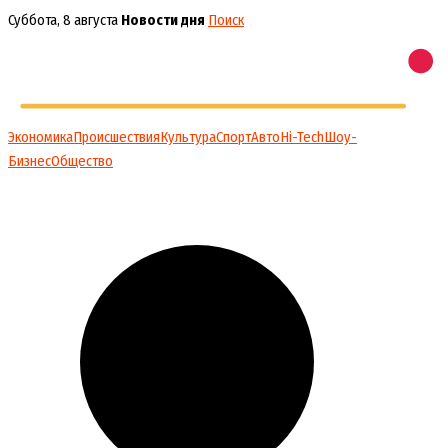
Перейти
Суббота, 8 августа
Новости дня
Поиск
к
содержимому
Экономика
Происшествия
Культура
Спорт
Авто
Hi-Tech
Шоу-
Бизнес
Общество