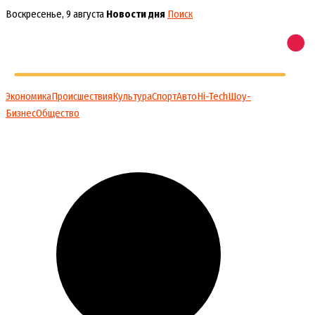
Перейти
Воскресенье, 9 августа
Новости дня
Поиск
к
содержимому
Экономика
Происшествия
Культура
Спорт
Авто
Hi-Tech
Шоу-
Бизнес
Общество