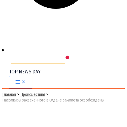
TOP NEWS DAY
Main
Menu
Главная
Происшествия
Пассажиры захваченного в Судане самолета освобождены