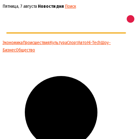
Перейти
Пятница, 7 августа
Новости дня
Поиск
к
содержимому
Экономика
Происшествия
Культура
Спорт
Авто
Hi-Tech
Шоу-
Бизнес
Общество