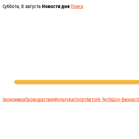
Перейти
Суббота, 8 августа
Новости дня
Поиск
к
содержимому
Экономика
Происшествия
Культура
Спорт
Авто
Hi-Tech
Шоу-Бизнес
О