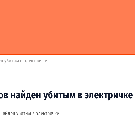
н убитым в электричке
ов найден убитым в электричке
найден убитым в электричке