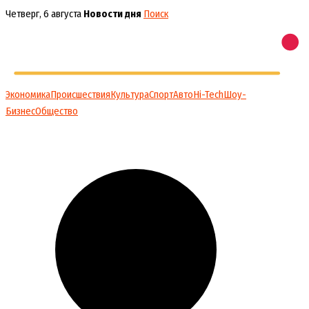
Перейти
Четверг, 6 августа
Новости дня
Поиск
к
содержимому
Экономика
Происшествия
Культура
Спорт
Авто
Hi-Tech
Шоу-
Бизнес
Общество