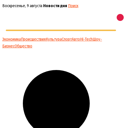
Перейти
Воскресенье, 9 августа
Новости дня
Поиск
к
содержимому
Экономика
Происшествия
Культура
Спорт
Авто
Hi-Tech
Шоу-
Бизнес
Общество