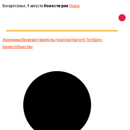
Перейти
Воскресенье, 9 августа
Новости дня
Поиск
к
содержимому
Экономика
Происшествия
Культура
Спорт
Авто
Hi-Tech
Шоу-
Бизнес
Общество