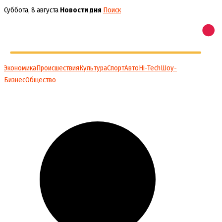
Перейти
Суббота, 8 августа
Новости дня
Поиск
к
содержимому
Экономика
Происшествия
Культура
Спорт
Авто
Hi-Tech
Шоу-
Бизнес
Общество