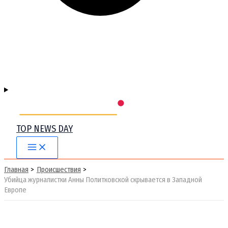
TOP NEWS DAY
Main
Menu
Главная
Происшествия
Убийца журналистки Анны Политковской скрывается в Западной
Европе