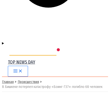
TOP NEWS DAY
Main
Menu
Главная
Происшествия
В Бишкеке потерпел катастрофу «Боинг-737»: погибло 68 человек