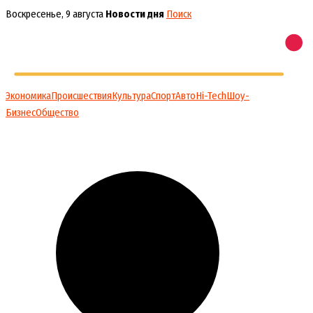
Перейти
Воскресенье, 9 августа
Новости дня
Поиск
к
содержимому
Экономика
Происшествия
Культура
Спорт
Авто
Hi-Tech
Шоу-
Бизнес
Общество