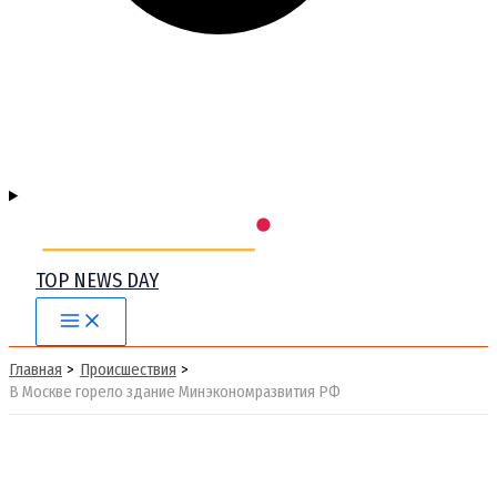
TOP NEWS DAY
Main
Menu
Главная
Происшествия
В Москве горело здание Минэкономразвития РФ