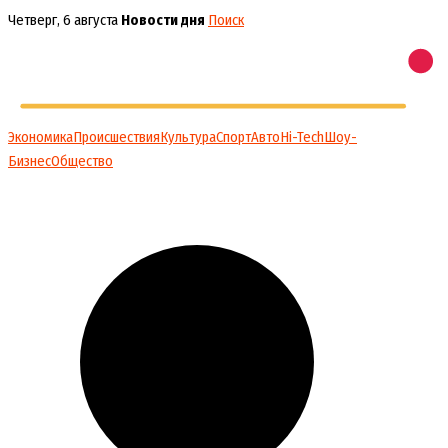
Перейти
Четверг, 6 августа
Новости дня
Поиск
к
содержимому
Экономика
Происшествия
Культура
Спорт
Авто
Hi-Tech
Шоу-
Бизнес
Общество