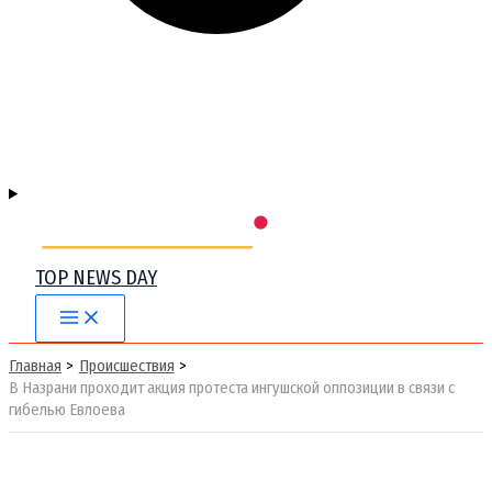
TOP NEWS DAY
Main
Menu
Главная
Происшествия
В Назрани проходит акция протеста ингушской оппозиции в связи с
гибелью Евлоева