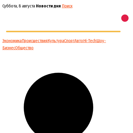
Перейти
Суббота, 8 августа
Новости дня
Поиск
к
содержимому
Экономика
Происшествия
Культура
Спорт
Авто
Hi-Tech
Шоу-
Бизнес
Общество