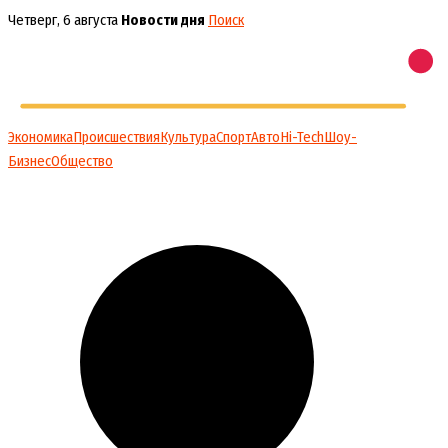
Перейти
Четверг, 6 августа
Новости дня
Поиск
к
содержимому
Экономика
Происшествия
Культура
Спорт
Авто
Hi-Tech
Шоу-
Бизнес
Общество