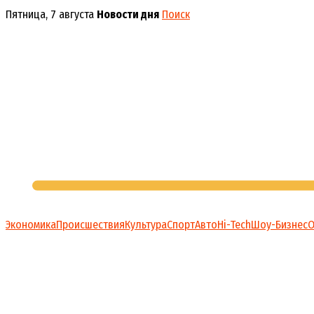
Перейти
Пятница, 7 августа
Новости дня
Поиск
к
содержимому
Экономика
Происшествия
Культура
Спорт
Авто
Hi-Tech
Шоу-Бизнес
О