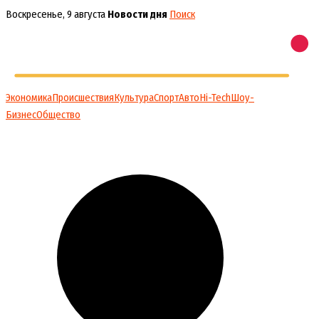
Перейти
Воскресенье, 9 августа
Новости дня
Поиск
к
содержимому
Экономика
Происшествия
Культура
Спорт
Авто
Hi-Tech
Шоу-
Бизнес
Общество