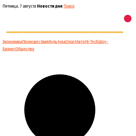
Перейти
Пятница, 7 августа
Новости дня
Поиск
к
содержимому
Экономика
Происшествия
Культура
Спорт
Авто
Hi-Tech
Шоу-
Бизнес
Общество