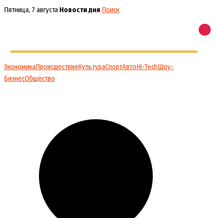
Перейти
Пятница, 7 августа
Новости дня
Поиск
к
содержимому
Экономика
Происшествия
Культура
Спорт
Авто
Hi-Tech
Шоу-
Бизнес
Общество