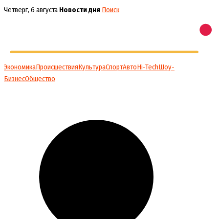
Перейти
Четверг, 6 августа
Новости дня
Поиск
к
содержимому
Экономика
Происшествия
Культура
Спорт
Авто
Hi-Tech
Шоу-
Бизнес
Общество