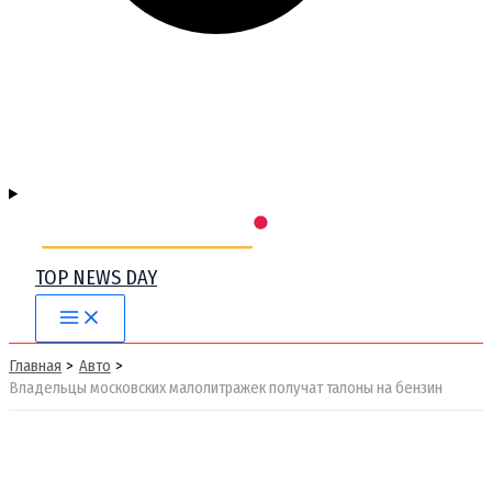
TOP NEWS DAY
Main
Menu
Главная
Авто
Владельцы московских малолитражек получат талоны на бензин