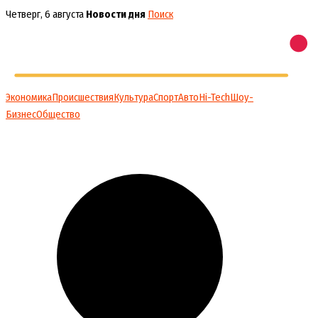
Перейти
Четверг, 6 августа
Новости дня
Поиск
к
содержимому
Экономика
Происшествия
Культура
Спорт
Авто
Hi-Tech
Шоу-
Бизнес
Общество