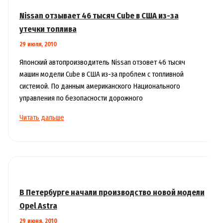
осмотра
Nissan отзывает 46 тысяч Cube в США из-за
утечки топлива
29 июля, 2010
Японский автопроизводитель Nissan отзовет 46 тысяч
машин модели Cube в США из-за проблем с топливной
системой. По данным американского Национального
управления по безопасности дорожного
Nissan
Читать дальше
отзывает
46
тысяч
Cube
в
США
В Петербурге начали производство новой модели
из-
Opel Astra
за
29 июня, 2010