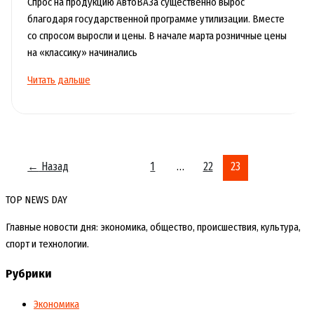
Спрос на продукцию АвтоВАЗа существенно вырос
благодаря государственной программе утилизации. Вместе
со спросом выросли и цены. В начале марта розничные цены
на «классику» начинались
Продукция
Читать дальше
концерна
«АвтоВАЗ»
существенно
подорожала
←
Назад
1
…
22
23
TOP NEWS DAY
Главные новости дня: экономика, общество, происшествия, культура,
спорт и технологии.
Рубрики
Экономика