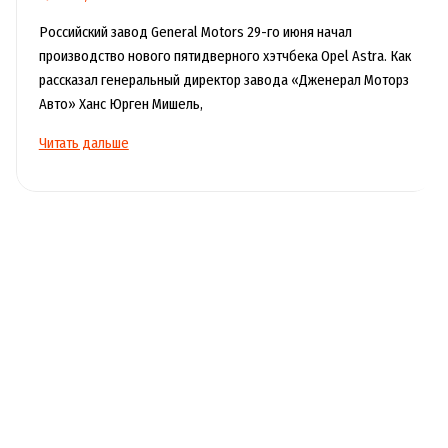
утечки
топлива
Российский завод General Motors 29-го июня начал
производство нового пятидверного хэтчбека Opel Astra. Как
рассказал генеральный директор завода «Дженерал Моторз
Авто» Ханс Юрген Мишель,
В
Читать дальше
Петербурге
начали
производство
новой
модели
Opel
Astra