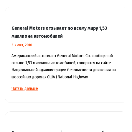
General Motors отзывает по всему миру 1,53
миллиона автомобилей
8 июня, 2010
Американский автогигант General Motors Co. сообщил об
отзыве 1,53 миллиона автомобилей, говорится на сайте
Национальной администрации безопасности движения на
шоссейных дорогах США (National Highway
General
Читать дальше
Motors
отзывает
по
всему
миру
1,53