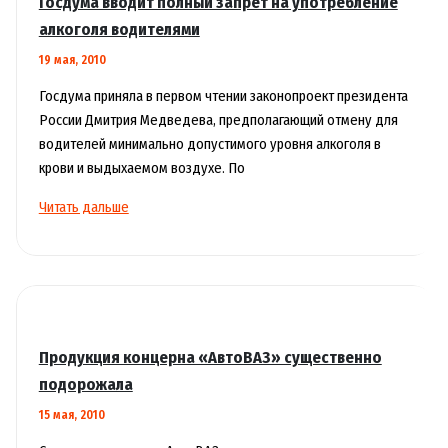
Госдума вводит полный запрет на употребление
миллиона
алкоголя водителями
автомобилей
19 мая, 2010
Госдума приняла в первом чтении законопроект президента
России Дмитрия Медведева, предполагающий отмену для
водителей минимально допустимого уровня алкоголя в
крови и выдыхаемом воздухе. По
Госдума
Читать дальше
вводит
полный
запрет
на
употребление
алкоголя
Продукция концерна «АвтоВАЗ» существенно
водителями
подорожала
15 мая, 2010