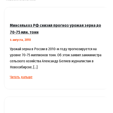
Минсельхоз РФ снизил прогноз урожая зерна до
70-75 млн. тонн
4 августа, 2010
Урожай зерна в России в 2010-м году прогнозируется на
уровне 70-75 миллионов тонн. Об этом заявил замминистра
сельского хозяйства Александр Беляев журналистам в
Новосибирске, […]
Минсельхоз
Читать дальше
РФ
снизил
прогноз
урожая
зерна
до