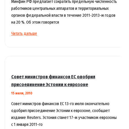
Минфин РФ предлагает сократить предельную численность
работников центральных аппаратов и территориальных
органов федеральной власти в течение 2011-2013-м годов
на 20 %. Об этом говорится
Минфин
Читать дальше
РФ
предлагает
поэтапно
сократить
численность
чиновников
Совет министров финансов ЕС одобрил
на
присоединение Эстонии к еврозоне
20
15 июля, 2010
%
Совет министров финансов ЕС 13-го июля окончательно
одобрил присоединение Эстонии к еврозоне, сообщает
издание Reuters. Эстония станет 17-м участником еврозоны
с 1 января 2011-го