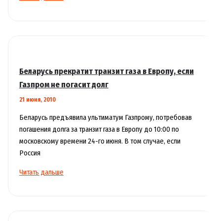
Бирюков:
срок
ремонта
участка
Ленинградского
шоссе
Беларусь прекратит транзит газа в Европу, если
продлен
Газпром не погасит долг
до
21 июня, 2010
1
ноября
Беларусь предъявила ультиматум Газпрому, потребовав
погашения долга за транзит газа в Европу до 10:00 по
московскому времени 24-го июня. В том случае, если
Россия
Беларусь
Читать дальше
прекратит
транзит
газа
в