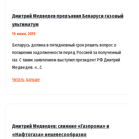
Европу,
если
Дмитрий Медведев предъявил Беларуси газовый
Газпром
ультиматум
не
16 июня, 2010
погасит
долг
Беларусь должна в пятидневный срок решить вопрос о
погашении задолженности перед Россией за полученный
газ. С таким заявлением выступил президент РФ Дмитрий
Медведев. «…С
Дмитрий
Читать дальше
Медведев
предъявил
Беларуси
газовый
ультиматум
Дмитрий Медведев: слияние «Газпрома» и
«Нафтогаза» нецелесообразно