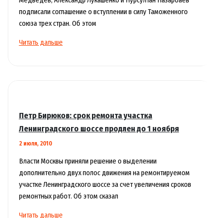
подписали соглашение о вступлении в силу Таможенного
союза трех стран. Об этом
Таможенный
Читать дальше
кодекс
для
России,
Беларуси
и
Казахстана
Петр Бирюков: срок ремонта участка
вступил
Ленинградского шоссе продлен до 1 ноября
в
2 июля, 2010
силу
Власти Москвы приняли решение о выделении
дополнительно двух полос движения на ремонтируемом
участке Ленинградского шоссе за счет увеличения сроков
ремонтных работ. Об этом сказал
Петр
Читать дальше