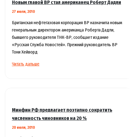
Новым главой ВР стал американец Роберт Дадли
70-
27 июля, 2010
75
млн.
Британская нефтегазовая корпорация BP назначила новым
тонн
генеральным директором американца Роберта Дадли,
бывшего руководителя ТНК-ВР, сообщает издание
«Русская Служба Новостей». Прежний руководитель ВР
Тони Хейворд
Новым
Читать дальше
главой
ВР
стал
американец
Роберт
Дадли
Минфин РФ предлагает поэтапно сократить
численность чиновников на 20 %
20 июля, 2010