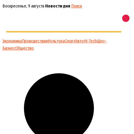
Перейти
Воскресенье, 9 августа
Новости дня
Поиск
к
содержимому
Экономика
Происшествия
Культура
Спорт
Авто
Hi-Tech
Шоу-
Бизнес
Общество