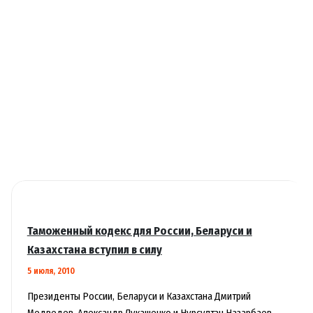
бюджета
в
РФ
может
сократиться
до
5
%
ВВП
Таможенный кодекс для России, Беларуси и
Казахстана вступил в силу
5 июля, 2010
Президенты России, Беларуси и Казахстана Дмитрий
Медведев, Александр Лукашенко и Нурсултан Назарбаев