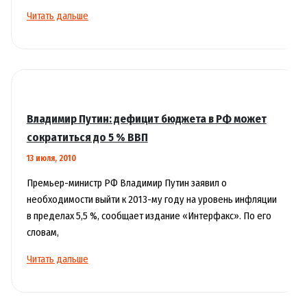
Совет
Читать дальше
министров
финансов
ЕС
одобрил
присоединение
Эстонии
Владимир Путин: дефицит бюджета в РФ может
к
сократиться до 5 % ВВП
еврозоне
13 июля, 2010
Премьер-министр РФ Владимир Путин заявил о
необходимости выйти к 2013-му году на уровень инфляции
в пределах 5,5 %, сообщает издание «Интерфакс». По его
словам,
Владимир
Читать дальше
Путин:
дефицит