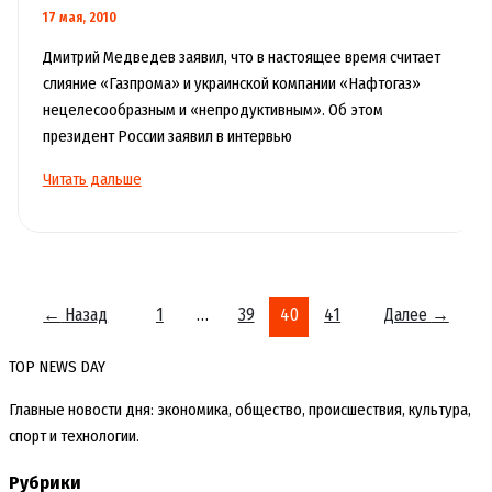
17 мая, 2010
Дмитрий Медведев заявил, что в настоящее время считает
слияние «Газпрома» и украинской компании «Нафтогаз»
нецелесообразным и «непродуктивным». Об этом
президент России заявил в интервью
Дмитрий
Читать дальше
Медведев:
слияние
«Газпрома»
и
«Нафтогаза»
←
Назад
1
…
39
40
41
Далее
→
нецелесообразно
TOP NEWS DAY
Главные новости дня: экономика, общество, происшествия, культура,
спорт и технологии.
Рубрики