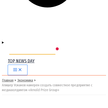
TOP NEWS DAY
Main
Menu
Главная
Экономика
Алишер Усманов намерен создать совместное предприятие с
медиахолдингом «Arnold Prize Group»