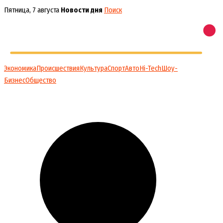
Перейти
Пятница, 7 августа
Новости дня
Поиск
к
содержимому
Экономика
Происшествия
Культура
Спорт
Авто
Hi-Tech
Шоу-
Бизнес
Общество