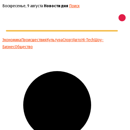
Перейти
Воскресенье, 9 августа
Новости дня
Поиск
к
содержимому
Экономика
Происшествия
Культура
Спорт
Авто
Hi-Tech
Шоу-
Бизнес
Общество