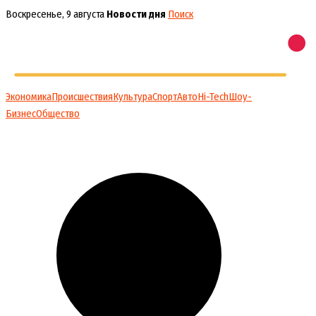
Перейти
Воскресенье, 9 августа
Новости дня
Поиск
к
содержимому
Экономика
Происшествия
Культура
Спорт
Авто
Hi-Tech
Шоу-
Бизнес
Общество