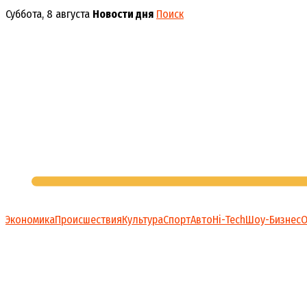
Перейти
Суббота, 8 августа
Новости дня
Поиск
к
содержимому
Экономика
Происшествия
Культура
Спорт
Авто
Hi-Tech
Шоу-Бизнес
О