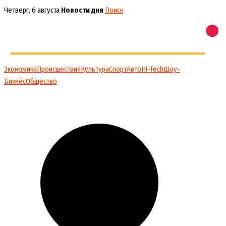
Перейти
Четверг, 6 августа
Новости дня
Поиск
к
содержимому
Экономика
Происшествия
Культура
Спорт
Авто
Hi-Tech
Шоу-
Бизнес
Общество