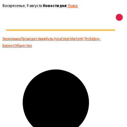
Перейти
Воскресенье, 9 августа
Новости дня
Поиск
к
содержимому
Экономика
Происшествия
Культура
Спорт
Авто
Hi-Tech
Шоу-
Бизнес
Общество