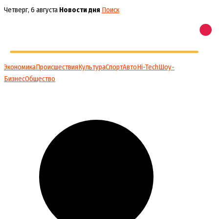
Перейти
Четверг, 6 августа
Новости дня
Поиск
к
содержимому
Экономика
Происшествия
Культура
Спорт
Авто
Hi-Tech
Шоу-
Бизнес
Общество