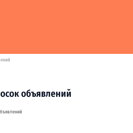
лений
досок объявлений
объявлений