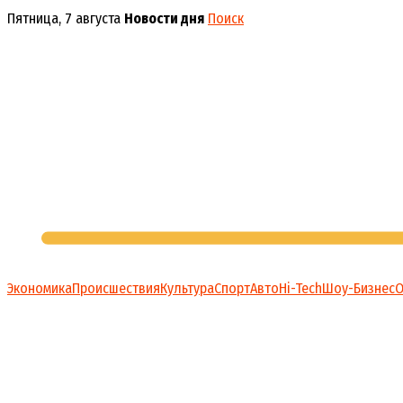
Перейти
Пятница, 7 августа
Новости дня
Поиск
к
содержимому
Экономика
Происшествия
Культура
Спорт
Авто
Hi-Tech
Шоу-Бизнес
О