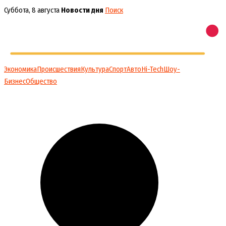
Перейти
Суббота, 8 августа
Новости дня
Поиск
к
содержимому
Экономика
Происшествия
Культура
Спорт
Авто
Hi-Tech
Шоу-
Бизнес
Общество