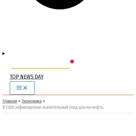
TOP NEWS DAY
Main
Menu
Главная
Экономика
В США зафиксирован значительный спад цен на нефть