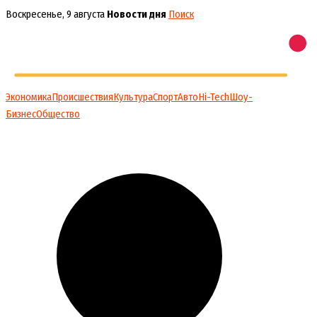
Перейти
Воскресенье, 9 августа
Новости дня
Поиск
к
содержимому
Экономика
Происшествия
Культура
Спорт
Авто
Hi-Tech
Шоу-
Бизнес
Общество