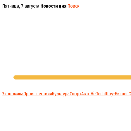
Перейти
Пятница, 7 августа
Новости дня
Поиск
к
содержимому
Экономика
Происшествия
Культура
Спорт
Авто
Hi-Tech
Шоу-Бизнес
О