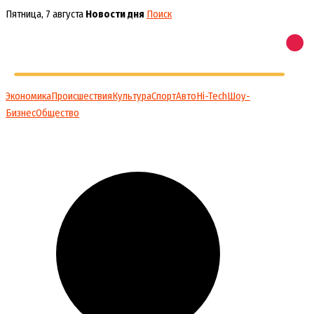
Перейти
Пятница, 7 августа
Новости дня
Поиск
к
содержимому
Экономика
Происшествия
Культура
Спорт
Авто
Hi-Tech
Шоу-
Бизнес
Общество