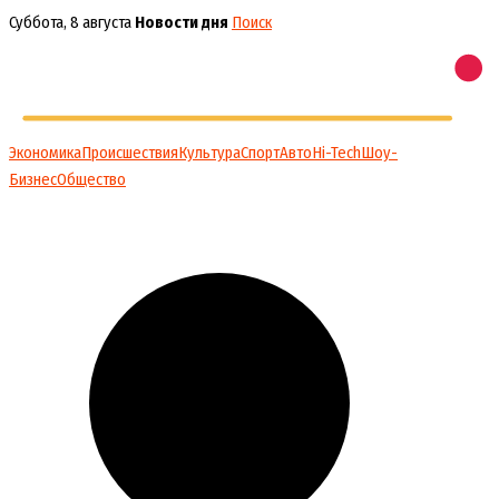
Перейти
Суббота, 8 августа
Новости дня
Поиск
к
содержимому
Экономика
Происшествия
Культура
Спорт
Авто
Hi-Tech
Шоу-
Бизнес
Общество