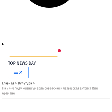
TOP NEWS DAY
Main
Menu
Главная
Культура
На 79-м году жизни умерла советская и латышская актриса Вия
Артмане