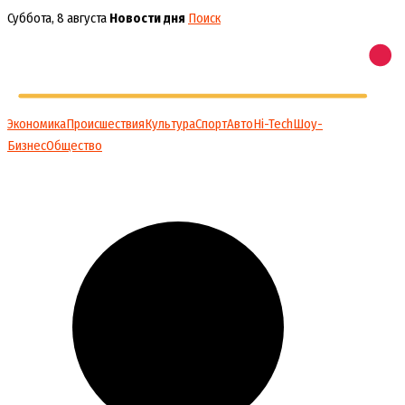
Перейти
Суббота, 8 августа
Новости дня
Поиск
к
содержимому
Экономика
Происшествия
Культура
Спорт
Авто
Hi-Tech
Шоу-
Бизнес
Общество