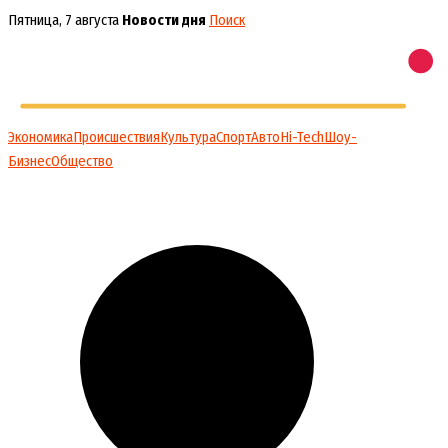
Перейти
Пятница, 7 августа
Новости дня
Поиск
к
содержимому
Экономика
Происшествия
Культура
Спорт
Авто
Hi-Tech
Шоу-
Бизнес
Общество