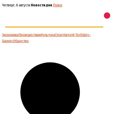
Перейти
Четверг, 6 августа
Новости дня
Поиск
к
содержимому
Экономика
Происшествия
Культура
Спорт
Авто
Hi-Tech
Шоу-
Бизнес
Общество