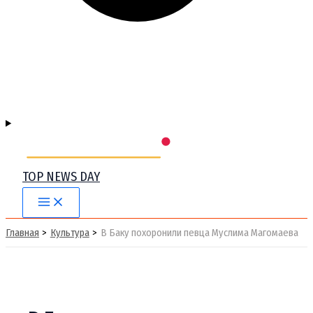
TOP NEWS DAY
Main
Menu
Главная
Культура
В Баку похоронили певца Муслима Магомаева