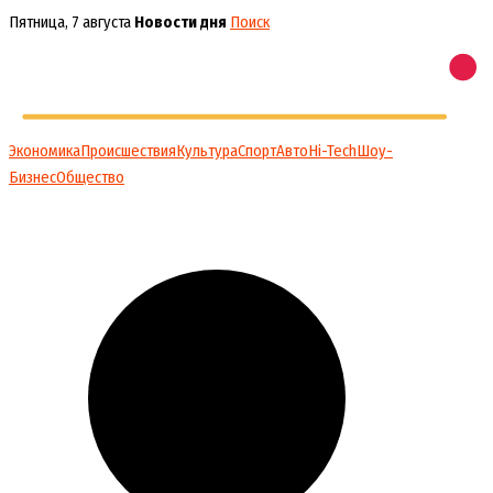
Перейти
Пятница, 7 августа
Новости дня
Поиск
к
содержимому
Экономика
Происшествия
Культура
Спорт
Авто
Hi-Tech
Шоу-
Бизнес
Общество