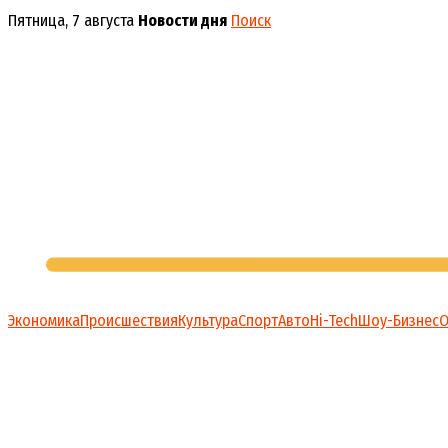
Перейти
Пятница, 7 августа
Новости дня
Поиск
к
содержимому
Экономика
Происшествия
Культура
Спорт
Авто
Hi-Tech
Шоу-Бизнес
О