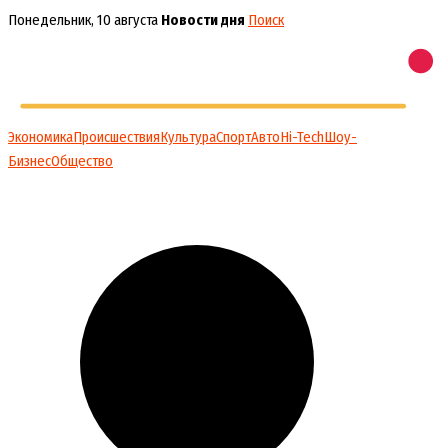
Перейти
Понедельник, 10 августа
Новости дня
Поиск
к
содержимому
Экономика
Происшествия
Культура
Спорт
Авто
Hi-Tech
Шоу-
Бизнес
Общество