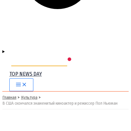
TOP NEWS DAY
Main
Menu
Главная
Культура
В США скончался знаменитый киноактер и режиссер Пол Ньюман