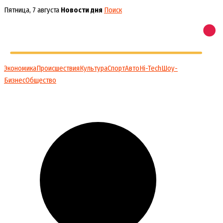
Перейти
Пятница, 7 августа
Новости дня
Поиск
к
содержимому
Экономика
Происшествия
Культура
Спорт
Авто
Hi-Tech
Шоу-
Бизнес
Общество