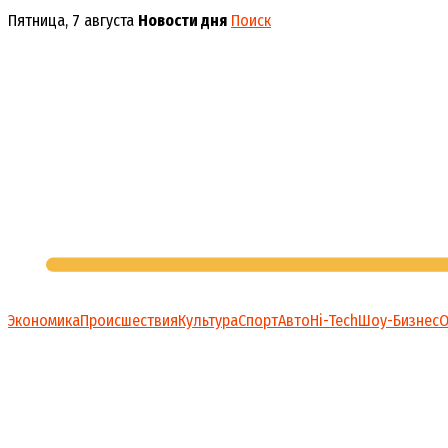
Перейти
Пятница, 7 августа
Новости дня
Поиск
к
содержимому
Экономика
Происшествия
Культура
Спорт
Авто
Hi-Tech
Шоу-Бизнес
О