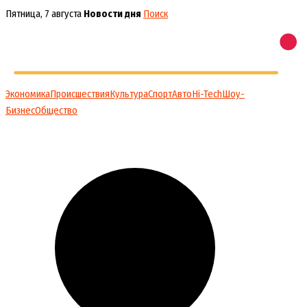
Перейти
Пятница, 7 августа
Новости дня
Поиск
к
содержимому
Экономика
Происшествия
Культура
Спорт
Авто
Hi-Tech
Шоу-
Бизнес
Общество