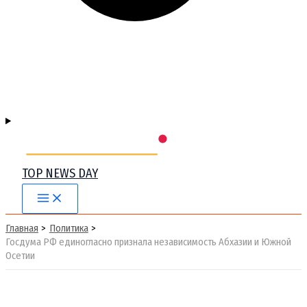
TOP NEWS DAY
Main
Menu
Главная
Политика
Госдума РФ единогласно признала независимость Абхазии и Южной
Осетии