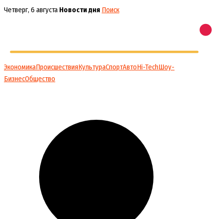
Перейти
Четверг, 6 августа
Новости дня
Поиск
к
содержимому
Экономика
Происшествия
Культура
Спорт
Авто
Hi-Tech
Шоу-
Бизнес
Общество