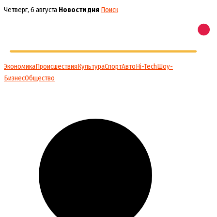
Перейти
Четверг, 6 августа
Новости дня
Поиск
к
содержимому
Экономика
Происшествия
Культура
Спорт
Авто
Hi-Tech
Шоу-
Бизнес
Общество