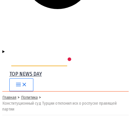
TOP NEWS DAY
Main
Menu
Главная
Политика
Конституционный суд Турции отклонил иск о роспуске правящей
партии