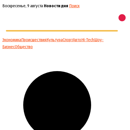
Перейти
Воскресенье, 9 августа
Новости дня
Поиск
к
содержимому
Экономика
Происшествия
Культура
Спорт
Авто
Hi-Tech
Шоу-
Бизнес
Общество