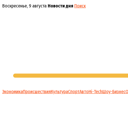
Перейти
Воскресенье, 9 августа
Новости дня
Поиск
к
содержимому
Экономика
Происшествия
Культура
Спорт
Авто
Hi-Tech
Шоу-Бизнес
О