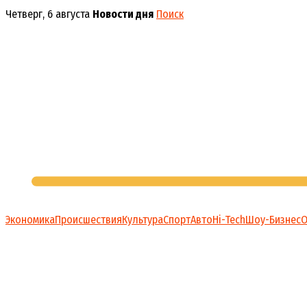
Перейти
Четверг, 6 августа
Новости дня
Поиск
к
содержимому
Экономика
Происшествия
Культура
Спорт
Авто
Hi-Tech
Шоу-Бизнес
О