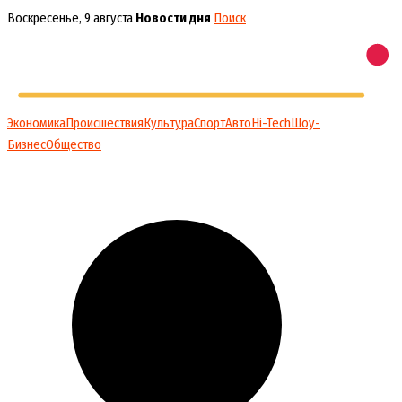
Перейти
Воскресенье, 9 августа
Новости дня
Поиск
к
содержимому
Экономика
Происшествия
Культура
Спорт
Авто
Hi-Tech
Шоу-
Бизнес
Общество