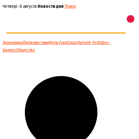
Перейти
Четверг, 6 августа
Новости дня
Поиск
к
содержимому
Экономика
Происшествия
Культура
Спорт
Авто
Hi-Tech
Шоу-
Бизнес
Общество